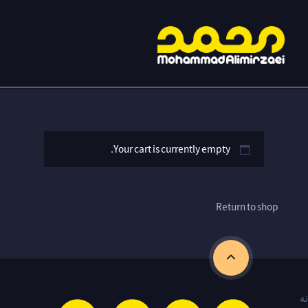
Your cart is currently empty.
Return to shop
نه