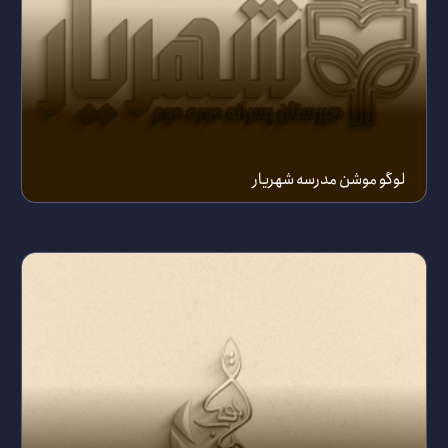
لوگو موشن مدرسه شهریار
24 اسفند 1399
بیشتر ببینید