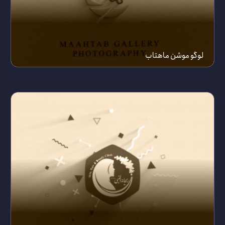
لوگو موشن ماهتاب
15 آبان 1399
بیشتر ببینید